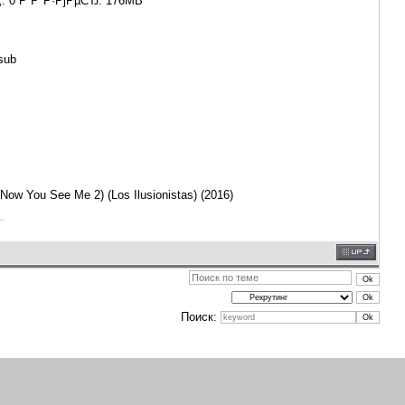
: 0 Р Р°Р·РјРµСЂ: 176MB
,sub
(Now You See Me 2) (Los Ilusionistas) (2016)
Поиск: