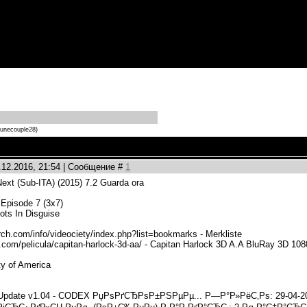
punecouple28)
.12.2016, 21:54 | Сообщение #
1
ext (Sub-ITA) (2015) 7.2 Guarda ora
Episode 7 (3x7)
ots In Disguise
rch.com/info/videociety/index.php?list=bookmarks - Merkliste
.com/pelicula/capitan-harlock-3d-aa/ - Capitan Harlock 3D A.A BluRay 3D 10
ty of America
Update v1.04 - CODEX РџРѕРґСЂРѕР±РЅРµРµ... Р—Р°Р»РёС‚Рѕ: 29-04-20