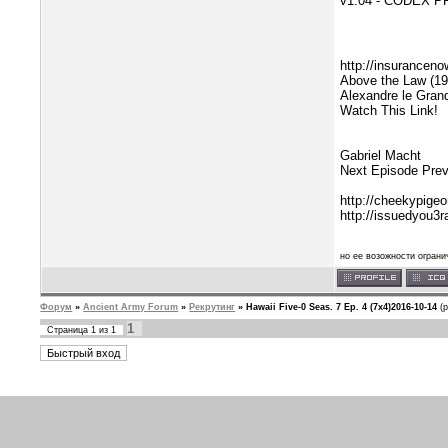
v1.04 - CODEX Р
http://insuranceno
Above the Law (19
Alexandre le Gran
Watch This Link!
Gabriel Macht
Next Episode Prev
http://cheekypigeo
http://issuedyou3r
но ее возожности ограни
Форум
»
Ancient Army Forum
»
Рекрутинг
»
Hawaii Five-0 Seas. 7 Ep. 4 (7x4)2016-10-14
(
1
Страница
1
из
1