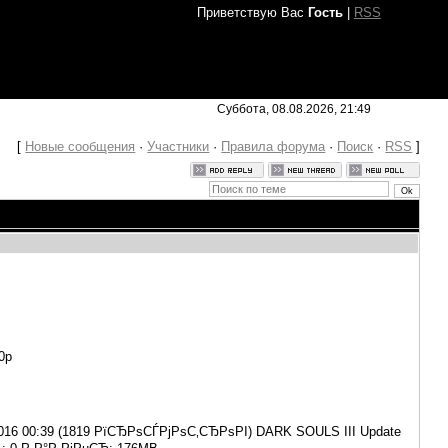
Приветствую Вас
Гость
|
RSS
Суббота, 08.08.2026, 21:49
[
Новые сообщения
·
Участники
·
Правила форума
·
Поиск
·
RSS
]
80p
16 00:39 (1819 РїСЂРѕСЃРјРѕС‚СЂРѕРІ) DARK SOULS III Update