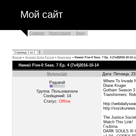
Мой сайт
Главная
Регистрация
Вход
1
Страница
1
из
1
Форум
»
Ancient Army Forum
»
Рекрутинг
»
Hawaii Five-0 Seas. 7 Ep. 4 (7x4)2016-10-14
(
Hawaii Five-0 Seas. 7 Ep. 4 (7x4)2016-10-14
MyleneJab
Дата: Пятница, 23
Where To Invade N
Рядовой
Diane Kruger
Gotham Season 3 
Группа: Пользователи
Transformers: Rob
Сообщений:
14
Статус:
Offline
http://webdailysea
http://sozokunews
The Justice Socie
Watch This Link!
Гљltima
DARK SOULS III 