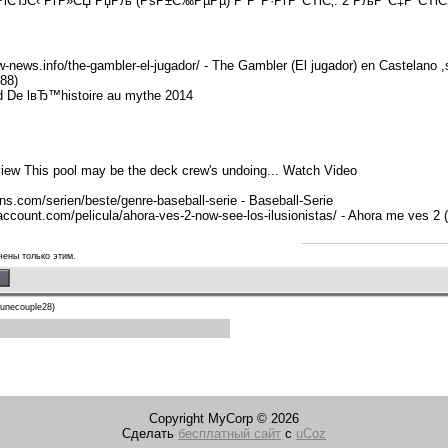
РіСЂС‹ РґР»СЏ РџРљ (РѕР±С‰РµРµ) Р Р°Р·РґР°СЋС‚: 2 РљР°С‡Р°СЋС‚
w-news.info/the-gambler-el-jugador/ - The Gambler (El jugador) en Castelano 
88)
d De lвЂ™histoire au mythe 2014
iew This pool may be the deck crew's undoing... Watch Video
ns.com/serien/beste/genre-baseball-serie - Baseball-Serie
account.com/pelicula/ahora-ves-2-now-see-los-ilusionistas/ - Ahora me ves 2 
чены только этим.
punecouple28)
Copyright MyCorp © 2026
Сделать
бесплатный сайт
с
uCoz