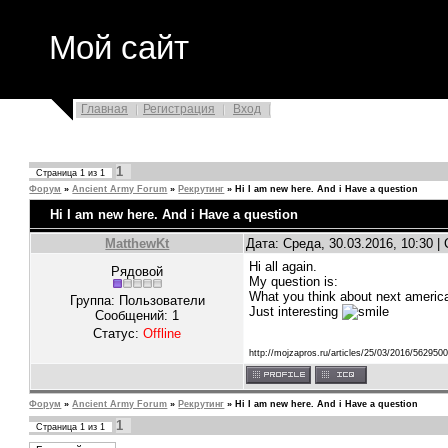
Мой сайт
Главная
Регистрация
Вход
1
Страница
1
из
1
Форум
»
Ancient Army Forum
»
Рекрутинг
»
Hi I am new here. And i Have a question
Hi I am new here. And i Have a question
MatthewKt
Дата: Среда, 30.03.2016, 10:30 
Hi all again.
Рядовой
My question is:
What you think about next americ
Группа: Пользователи
Just interesting
Сообщений:
1
Статус:
Offline
http://mojzapros.ru/articles/25/03/2016/56295
Форум
»
Ancient Army Forum
»
Рекрутинг
»
Hi I am new here. And i Have a question
1
Страница
1
из
1