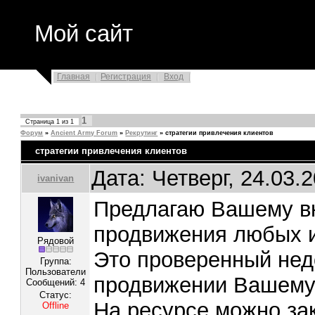
Мой сайт
Главная
Регистрация
Вход
1
Страница
1
из
1
Форум
»
Ancient Army Forum
»
Рекрутинг
»
стратегии привлечения клиентов
стратегии привлечения клиентов
Дата: Четверг, 24.03.
ivanivan
Предлагаю Вашему 
продвижения любых и
Рядовой
Это проверенный недо
Группа:
Пользователи
продвижении Вашему с
Сообщений:
4
Статус:
На ресурсе можно зак
Offline