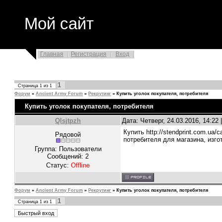
Мой сайт
Главная
Регистрация
Вход
1
Страница
1
из
1
Форум
»
Ancient Army Forum
»
Рекрутинг
»
Купить уголок покупателя, потребителя
Купить уголок покупателя, потребителя
Qlsjtpzh
Дата: Четверг, 24.03.2016, 14:2
Купить http://stendprint.com.ua/c
Рядовой
потребителя для магазина, изго
Группа: Пользователи
Сообщений:
2
Статус:
Offline
Форум
»
Ancient Army Forum
»
Рекрутинг
»
Купить уголок покупателя, потребителя
1
Страница
1
из
1